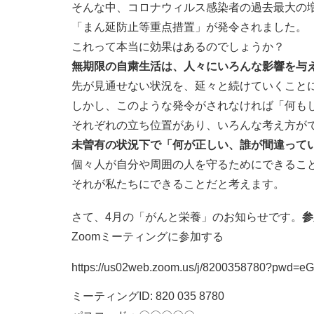
そんな中、コロナウィルス感染者の過去最大の
「まん延防止等重点措置」が発令されました。
これって本当に効果はあるのでしょうか？
無期限の自粛生活は、人々にいろんな影響を与
先が見通せない状況を、延々と続けていくこと
しかし、このような発令がされなければ「何も
それぞれの立ち位置があり、いろんな考え方が
未曽有の状況下で「何が正しい、誰が間違って
個々人が自分や周囲の人を守るためにできるこ
それが私たちにできることだと考えます。
さて、4月の「がんと栄養」のお知らせです。
参
Zoomミーティングに参加する
https://us02web.zoom.us/j/8200358780?pw
ミーティングID: 820 035 8780