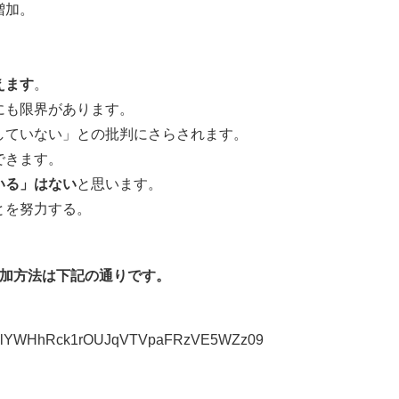
増加。
えます
。
にも限界があります。
していない」との批判にさらされます。
できます。
いる」はない
と思います。
とを努力する。
加方法は下記の通りです。
d=eGlYWHhRck1rOUJqVTVpaFRzVE5WZz09